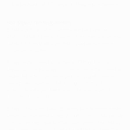
voltar para ganhar a Champions League pois merece-
o.
Saúl Ñíguez, médio do Atlético
Estou orgulhoso da minha equipa e por jogar no
Atlético Madrid. Demos tudo e isto é o que acontece no
futebol. O Real Madrid venceu o jogo porque teve a
sorte nos penalties.
Foram os melhores nos primeiros 15 minutos, mas
depois disso, equilibrámos o jogo e fomos melhores na
segunda parte. Queríamos ganhar o jogo e tivemos o
penalty de Griezmann. Foi um jogo com muita
intensidade e a verdade é que no final estávamos
todos muito cansados.
Estamos muito em baixo. Esta equipa não merece este
desfecho pela segunda vez. É muito complicado passar
por isto uma vez, quanto mais duas vezes... mas estou
certo que vamos continuar a trabalhar para fazermos