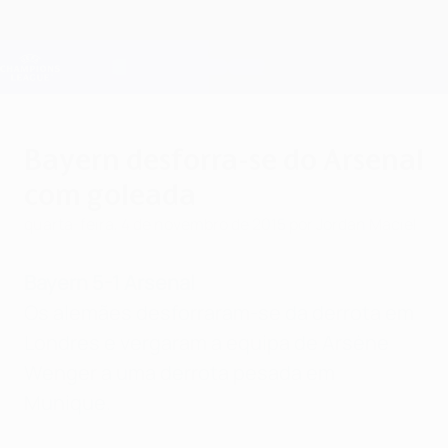
Saltar
para
o
Oficial da Champions League
Obtenha
conteúdo
Resultados em directo e Fantasy
principal
UEFA Champions League
Bayern desforra-se do Arsenal
com goleada
quarta-feira, 4 de novembro de 2015
por Jordan Maciel
Bayern 5-1 Arsenal
Os alemães desforraram-se da derrota em
Londres e vergaram a equipa de Arsène
Wenger a uma derrota pesada em
Munique.