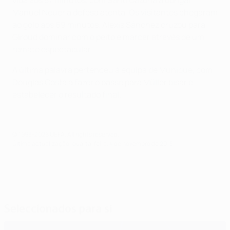
vida aos 57 minutos, com Santi Cazorla a obrigar
Manuel Neuer a defesa atenta. Os visitantes chegaram
ao golo aos 69 minutos. Alexis Sánchez cruzou para
Giroud dominar com o peito e marcar através de um
remate espectacular.
A última palavra pertenceu à equipa de Munique, com
Douglas Costa a fazer o passe para Müller bisar e
estabelecer o resultado final.
© 1998-2026 UEFA. All rights reserved.
Última actualização: quarta-feira, 4 de novembro de 2015
Seleccionados para si