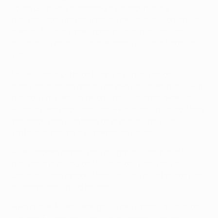
Josep Guardiola aumentou a vantagem aos 29
minutos, com um mau remate de Kingsley Coman na
área do Arsenal a transformar-se numa excelente
assistência para Müller que, com a eficácia habitual,
fez o 2-0.
Müller esteve perto de bisar a três minutos do
intervalo, com um remate na pequena área, mas Čech
realizou uma defesa fenomenal. O guarda-redes do
Arsenal nada pôde fazer aos 44 minutos, quando Alaba
trabalhou bem à entrada da área e desferiu um
fantástico remate a 20 metros da baliza.
Arjen Robben entrou para o lugar de Coman aos 54
minutos e precisou de 38 segundos para fazer o 4-0.
Douglas Costa lançou Alaba, que cruzou atrasado para
o remate certeiro do holandês.
A equipa de Arsène Wenger só deu o primeiro sinal de