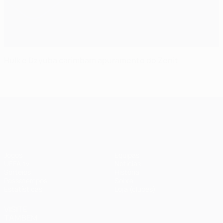
Hulk e Dzyuba carimbam apuramento do Zenit
UEFA Champions League
Jogos
Equipas
UEFA.tv
Notícias
Sorteios
História
Passatempos
Sobre
Estatísticas
Loja (clubes)
VISITE
TAMBÉM