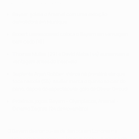
0411_MD4_FCB-ARS_AMB
Bayern goleia o Arsenal com uma exibição
demolidora em Munique
Robert Lewandowski coloca o Bayern em vantagem
bem cedo (10)
Thomas Müller (29) e David Alaba (44) aumentam a
vantagem antes do intervalo
Suplente Arjen Robben marca na primeira vez que
toca na bola (55); Müller marca o quinto ao cair do
pano, depois do espectacular golo de Olivier Giroud
Próximos jogos: Bayern - Olympiacos, Arsenal -
Dinamo Zagreb (24 de Novembro)
O Bayern desforrou-se da derrota em Londres na
última jornada e goleou o Arsenal por 5-1. A equipa da