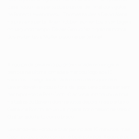
casa ficou mais perto dos oitavos-de-final com golos
de Robert Lewandowski, Thomas Müller e David Alaba
na primeira parte. Arjen Robben aumentou a vantagem
no segundo tempo, Olivier Giroud fez o golo de honra
dos visitantes e Müller bisou na parte final.
A equipa da casa entrou determinada em vingar a
derrota na última jornada e marcou logo aos 10
minutos. Thiago Alcántara cruzou da esquerda e
Lewandowski evitou o fora-de-jogo para cabecear sem
dar hipóteses a Petr Čech. O Arsenal introduziu a bola
na baliza do Bayern dois minutos depois, mas o árbitro
Gianluca Rocchi anulou a jogada por o desvio de Mesut
Özil ter sido feito com o braço.
Lewandowski voltou a criar perigo aos 16 minutos, mas
Čech evitou o golo com uma bela estirada. A equipa de