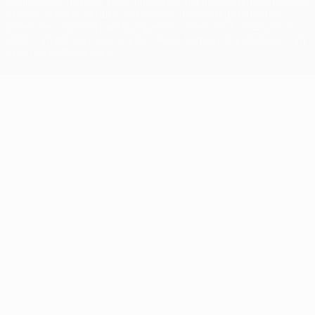
competições da UEFA estão protegidas por marcas registadas e/ou
direitos de autor da UEFA. As referidas marcas registadas não
podem ser utilizadas para qualquer fim comercial. A utilização do
UEFA.com implica o seu acordo com os Termos e Condições, e com
a Política de Privacidade.