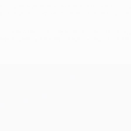
 situações, antes do intervalo. Primeiro foi Corentin Tolisso 
Mapou Yanga-Mbiwa, em boa posição, atirou por cima. O guard
 Hulk, e depois de mais uma arrancada do poderoso No7 da equ
os defesas que lhe apareceram na frente, para depois voltar a 