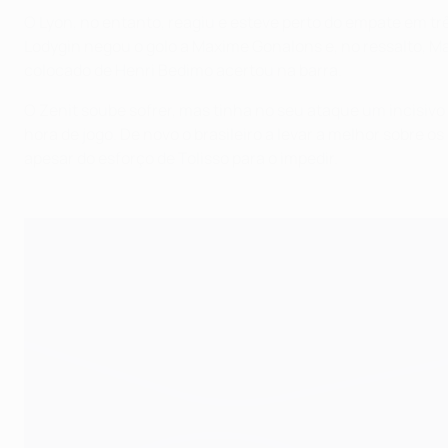
O Lyon, no entanto, reagiu e esteve perto do empate em três
Lodygin negou o golo a Maxime Gonalons e, no ressalto, 
colocado de Henri Bedimo acertou na barra.
O Zenit soube sofrer, mas tinha no seu ataque um incisivo
hora de jogo. De novo o brasileiro a levar a melhor sobre 
apesar do esforço de Tolisso para o impedir.