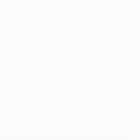
 Artem Dzyuba, ambos após assistências de Hulk, terem
 terceira jornada – começar a descobrir espaços na
 o golo ao compatriota Danny, seguraram o nulo - mas o
suas arrancadas que o Zenit se adiantou no marcador. Uma
sistir Artem Dzyuba para o primeiro da noite.