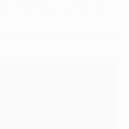
quem fez a bola passar perto do poste. De seguida, Yuri
a-redes ficou batido momentos depois, mas o remate
ipa de André Villas-Boas, chegou o segundo golo, antes da
assistir Dzyuba que, com um remate enrolado, bateu Lopes,