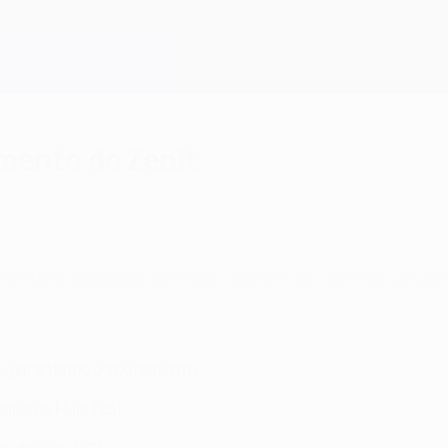
mento do Zenit
lentes jogadas de Hulk, deram ao líder do Grup
n, garantindo o apuramento
alho de Hulk (25)