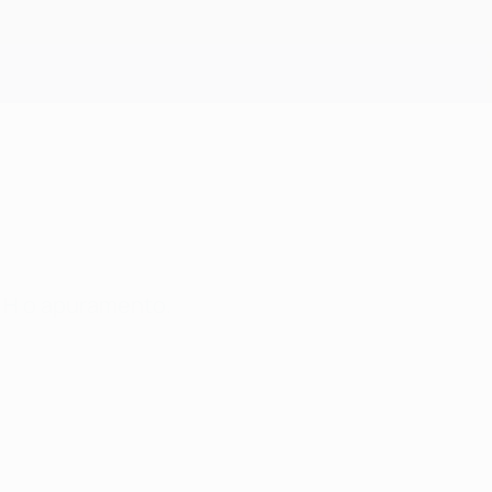
Obtenha
o H o apuramento.