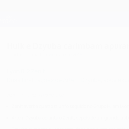
Saltar
para
o
Oficial da Champions League
conteúdo
Resultados em directo e Fantasy
principal
UEFA Champions League
Hulk e Dzyuba carimbam apura
quarta-feira, 4 de novembro de 2015
Lyon 0-2 Zenit
Duas finalizações de Artem Dzyuba, após exce
0411_UCL_MD4_LYNZEN_AMB
Zenit averba quatro triunfo seguido no Grupo H, em Lyo
Artem Dzyuba adianta o Zenit, depois de um grande trab