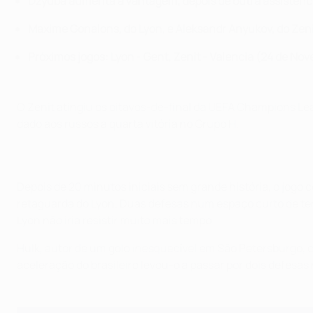
Dzyuba aumenta a vantagem, depois de outra assistênci
Maxime Gonalons, do Lyon, e Aleksandr Anyukov, do Zenit
Próximos jogos: Lyon - Gent, Zenit - Valencia (24 de No
O Zenit atingiu os oitavos-de-final da UEFA Champions Lea
dado aos russos a quarta vitória no Grupo H.
Depois de 20 minutos iniciais sem grande história, o jogo
retaguarda do Lyon. Duas defesas num espaço curto de tem
Lyon não iria resistir muito mais tempo.
Hulk, autor de um golo inesquecível em São Petersburgo, 
aceleração do brasileiro levou-o a passar por dois defesas 