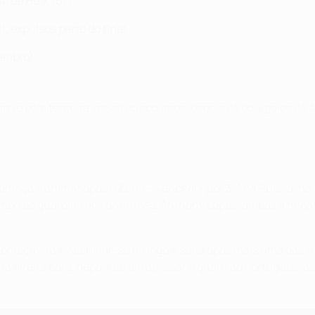
a de Hulk (57)
, expulsos perto do final
vembro)
gue pela terceira vez em cinco anos, depois de dois golos de
 começa a animar após o Zenit – vencedor por 3-1 na Rússia, na
po do guardião dos anfitriões, Anthony Lopes, ambas a negar
começava a evidenciar-se no jogo e seria após mais uma das 
na direita para, depois de ultrapassar o guardião português, as