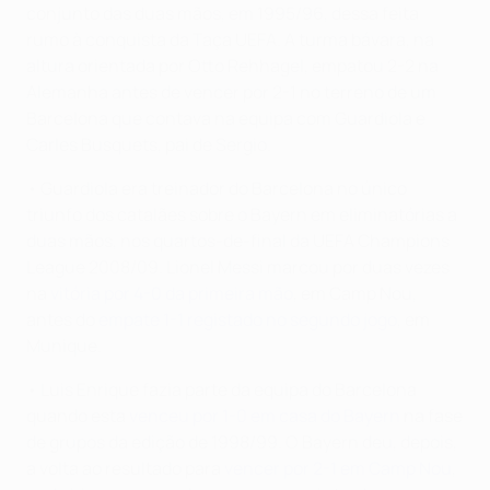
conjunto das duas mãos, em 1995/96, dessa feita
rumo à conquista da Taça UEFA. A turma bávara, na
altura orientada por Otto Rehhagel, empatou 2-2 na
Alemanha antes de vencer por 2-1 no terreno de um
Barcelona que contava na equipa com Guardiola e
Carles Busquets, pai de Sergio.
• Guardiola era treinador do Barcelona no único
triunfo dos catalães sobre o Bayern em eliminatórias a
duas mãos, nos quartos-de-final da UEFA Champions
League 2008/09. Lionel Messi marcou por duas vezes
na
vitória por 4-0 da primeira mão
, em Camp Nou,
antes do
empate 1-1 registado no segundo jogo
, em
Munique.
• Luis Enrique fazia parte da equipa do Barcelona
quando esta
venceu por 1-0 em casa do Bayern
na fase
de grupos da edição de 1998/99. O Bayern deu, depois,
a volta ao resultado para
vencer por 2-1 em Camp Nou
,