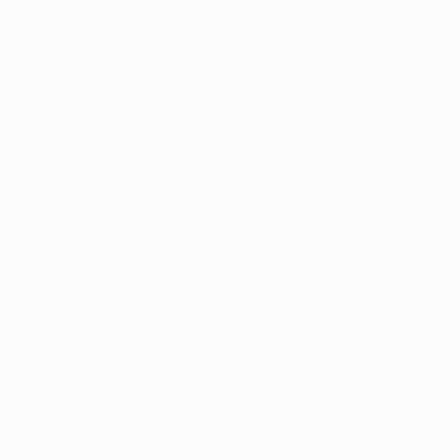
final do Campeonato do Mundo de 2014, frente à
Argentina de Messi e Javier Mascherano.
• Marc-André ter Stegen defrontou sete vezes o
Bayern ao serviço do seu antigo clube, o VfL Borussia
Mönchengladbach. Registou 2V 1E 4D, tendo sofrido 17
golos e em apenas dois jogos não sofreu golos.
• Ivan Rakitić, do Barcelona, jogou com Neuer e
Rafinha, do Bayern, no FC Schalke 04 entre 2007 e
2010. Marcou num empate 1-1 em casa do Bayern, em
Setembro de 2007, em jogo da Bundesliga.
• Xabi Alonso disputou 20 jogos contra o Barcelona
pelo Real Madrid. Somou cinco vitórias, nove derrotas e
seis empates. Com a camisola do Liverpool FC, ao lado
de Reina, venceu 2-1 em Camp Nou nos oitavos-de-
final da UEFA Champions League 2006/07.
• Ao serviço do Athletic Club, Javi Martínez enfrentou