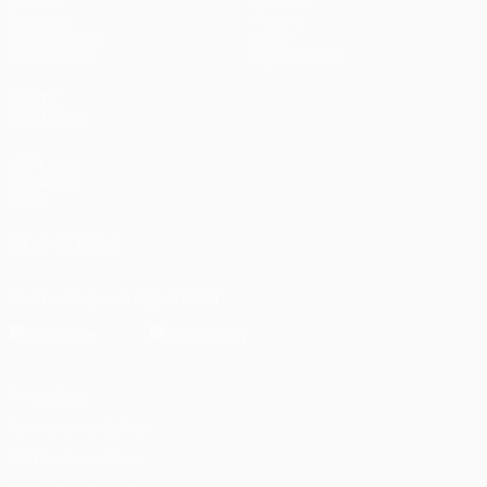
UEFA.tv
Notícias
Sorteios
História
Passatempos
Sobre
Estatísticas
Loja (clubes)
VISITE
TAMBÉM
UEFA.com
Fundação
UEFA
SIGA-NOS EM
Descarregue a app oficial
Privacidade
Termos e condições
Política de cookies