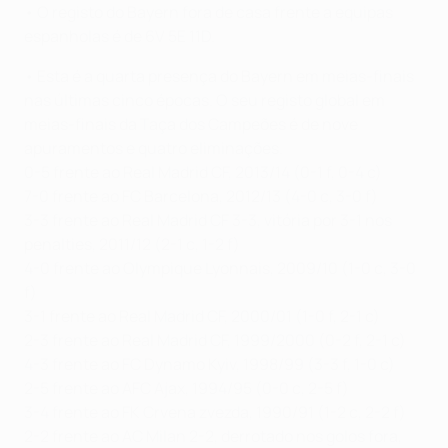
• O registo do Bayern fora de casa frente a equipas
espanholas é de 6V 5E 11D.
• Esta é a quarta presença do Bayern em meias-finais
nas últimas cinco épocas. O seu registo global em
meias-finais da Taça dos Campeões é de nove
apuramentos e quatro eliminações.
0-5 frente ao Real Madrid CF, 2013/14 (0-1 f, 0-4 c)
7-0 frente ao FC Barcelona, 2012/13 (4-0 c, 3-0 f)
3-3 frente ao Real Madrid CF 3-3, vitória por 3-1 nos
penalties, 2011/12 (2-1 c, 1-2 f)
4-0 frente ao Olympique Lyonnais, 2009/10 (1-0 c, 3-0
f)
3-1 frente ao Real Madrid CF, 2000/01 (1-0 f, 2-1 c)
2-3 frente ao Real Madrid CF, 1999/2000 (0-2 f, 2-1 c)
4-3 frente ao FC Dynamo Kyiv, 1998/99 (3-3 f, 1-0 c)
2-5 frente ao AFC Ajax, 1994/95 (0-0 c, 2-5 f)
3-4 frente ao FK Crvena zvezda, 1990/91 (1-2 c, 2-2 f)
2-2 frente ao AC Milan 2-2, derrotado nos golos fora,