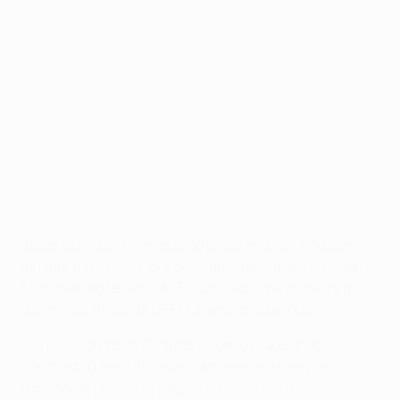
Retrospectiva: Barcelona - Bayern
©Getty Images
Josep Guardiola regressa ao palco onde brilhou como
jogador e treinador, por ocasião da visita do FC Bayern
München ao terreno do FC Barcelona na primeira mão
das meias-finais da UEFA Champions League.
• O reencontro de Guardiola com o clube onde
conquistou três títulos de campeão europeu vai
dominaras primeiras páginas dos jornais no