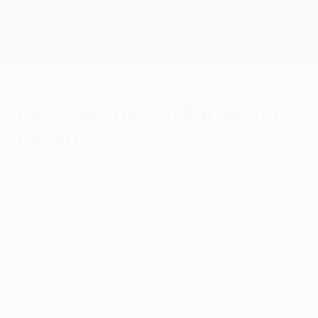
Saltar
para
o
Oficial da Champions League
Obtenha
conteúdo
Resultados em directo e Fantasy
principal
UEFA Champions League
Retrospectiva do Barcelona -
Bayern
quinta-feira, 30 de abril de 2015
Josep Guardiola regressa ao palco onde
brilhou como jogador e treinador, por
ocasião da visita do Bayern ao terreno do
Barcelona na primeira mão das meias-
finais.