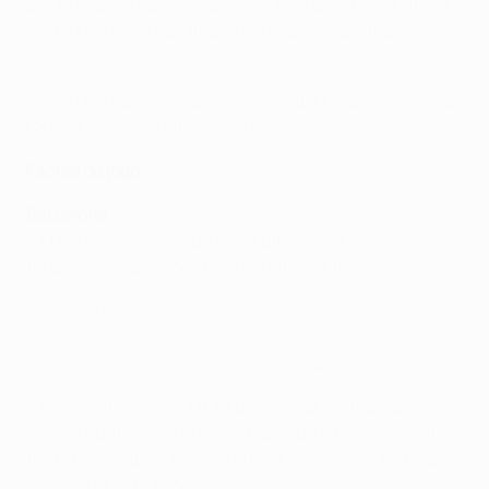
por 15 vezes o Barcelona sem somar uma única vitória.
Sofreu derrotas nas finais da Taça de Espanha de 2009
e 2012.
• Juan Bernat venceu 3-2 em Camp Nou pelo Valencia
CF em Fevereiro do último ano.
Factos do jogo
Barcelona
• O Barcelona venceu 36 dos últimos 40 jogos em
todas as competições e 15 dos últimos 16.
• O líder da Liga espanhola marcou cinco ou mais vezes num encontro
pela 13ª ocasião esta época ao derrotar o Córdoba CF por 8-0 a 2 de Maio,
resultado que confirmou a despromoção da equipa da casa.
• Messi (2), Neymar (1) e Luis Suárez (3) marcaram
nesse triunfo. Com Suárez a apontar o primeiro "hat-
trick" pelo clube e Messi a atingir os 40 golos na Liga
espanhola esta época.