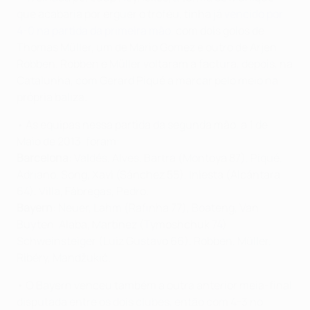
que acabaria por erguer o troféu, tinha já
vencido por
4-0 na partida da primeira mão
, com dois golos de
Thomas Müller, um de Mario Gomez e outro de Arjen
Robben. Robben e Müller voltaram a factura, depois, na
Catalunha, com Gerard Piqué a marcar pelo meio na
própria baliza.
• As equipas nessa partida da segunda mão, a 1 de
Maio de 2013, foram:
Barcelona
: Valdés, Alves, Bartra (Montoya 87), Piqué,
Adriano, Song, Xavi (Sánchez 55), Iniesta (Alcántara
64), Villa, Fàbregas, Pedro.
Bayern
: Neuer, Lahm (Rafinha 77), Boateng, Van
Buyten, Alaba, Martínez (Tymoshchuk 74),
Schweinsteiger (Luiz Gustavo 66), Robben, Müller,
Ribéry, Mandžukić.
• O Bayern venceu também a outra anterior meia-final
disputada entre os dois clubes, então com 4-3 no