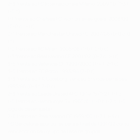
2-3 frente ao FC Internazionale Milano, 2009/10 (1-3 f,
1-0 c)
1-1 frente ao Chelsea FC, won on away goals, 2008/09
(0-0 c, 1-1 f)
0-1 frente ao Manchester United FC, 2007/08 (0-0 c, 0-
1 f)
1-0 frente ao AC Milan, 2005/06 (1-0 f, 0-0 c)
1-3 frente ao Real Madrid CF, 2001/02 (0-2 c, 1-1 f)
3-5 frente ao Valencia CF, 1999/2000 (1-4 f, 2-1 c)
3-0 frente ao FC Porto, 1993/94 (3-0 f)
3-3 frente ao IFK Göteborg, venceu 5-4 nos penalties,
1985/86 (0-3 f, 3-0 c)
2-3 frente ao Leeds United AFC, 1974/75 (1-2 f, 1-1 c)
1-0 frente ao Hamburger SV, 1960/61 (1-0 f, 1-2 c, 1-0
jogo de desempate)
2-6 frente ao Real Madrid CF, 1959/60 (1-3 f, 1-3 c)
* O Barcelona apurou-se para a final de 1991/92 como
vencedor do seu grupo da fase de grupos.