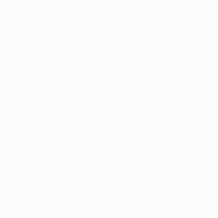
espanhola pelo Barcelona entre 2009 e 2013, depois de
ter vindo das camadas jovens do clube. Pepe Reina é
outro produto da academia de La Masia no Bayern,
tendo disputado 30 jogos na Liga espanhola antes de
deixar Barcelona, em 2002.
• Robben foi jogador do Real Madrid entre 2007 e 2009
e ao serviço da turma madrilena conquistou por uma
vez a Liga espanhola, tendo marcado ao Barcelona
num triunfo por 4-1, a 7 de Maio de 2008. Marcou por
duas vezes pela Holanda na vitória por 5-1 sobre
Espanha no Mundial de 2014. Vários jogadores do
Barcelona - Piqué, Jordi Alba, Sergio Busquets, Xavi
Hernández, Andrés Iniesta e Pedro Rodríguez (este
último como suplente utilizado) - actuaram por
Espanha nessa partida, tendo Xabi Alonso, do Bayern,
marcado o único golo dos então campeões do mundo.
• Mario Götze marcou o golo da vitória da Alemanha na