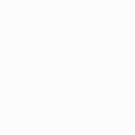
Müller e Jérôme Boateng não foram convocados,
enquanto Juan Bernat e Xabi Alonso foram suplentes
não utilizados. Rico Strieder e suplente Lukas Görtler
fizeram a estreias pelo Bayern.
• Medhi Benatia (ausente desde 8 de Abril, coxa) foi
titular frente ao Dortmund e Martínez (13 Agosto,
joelho) actuou de início ante o Leverkusen.
• Franck Ribéry (11 de Março, tornozelo), David Alaba
(31 Março, joelho) e Tom Starke (5 Abril, tornozelo)
estão lesionados.
© 1998-2026 UEFA. All rights reserved.
Última actualização: quinta-feira, 28 de maio de 2015