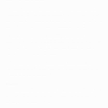
• Messi, Neymar e Suárez marcaram em conjunto um
recorde de 108 golos esta época, melhorando a marca
de Samuel Eto'o que chegou ao centenário juntamente
com Thierry Henry e Messi na época 2008/09.
• Pedro atingiu a marca de 200 jogos na Liga
espanhola no triunfo por 6-0 sobre o Getafe CF a 28 de
Abril; Xavi atingira os 500 três dias antes, na vitória
fora por 2-0 ante o RCD Espanyol.
• Thomas Vermaelen, ausente por lesão desde o
Campeonato do Mundo do Brasil, ao serviço da Bélgica,
já está apto para competir.
Bayern
• A vitória por 6-1 da segunda mão frente ao Porto foi a
partida 100 de Guardiola em jogos oficiais ao serviço
do Bayern e o seu 79º triunfo.