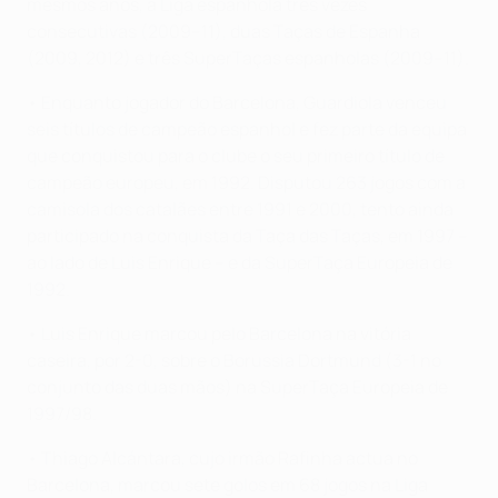
mesmos anos, a Liga espanhola três vezes
consecutivas (2009–11), duas Taças de Espanha
(2009, 2012) e três SuperTaças espanholas (2009–11).
• Enquanto jogador do Barcelona, Guardiola venceu
seis títulos de campeão espanhol e fez parte da equipa
que conquistou para o clube o seu primeiro título de
campeão europeu, em 1992. Disputou 263 jogos com a
camisola dos catalães entre 1991 e 2000, tento ainda
participado na conquista da Taça das Taças, em 1997 –
ao lado de Luis Enrique – e da SuperTaça Europeia de
1992.
• Luis Enrique marcou pelo Barcelona na vitória
caseira, por 2-0, sobre o Borussia Dortmund (3-1 no
conjunto das duas mãos) na SuperTaça Europeia de
1997/98.
• Thiago Alcántara, cujo irmão Rafinha actua no
Barcelona, marcou sete golos em 68 jogos na Liga