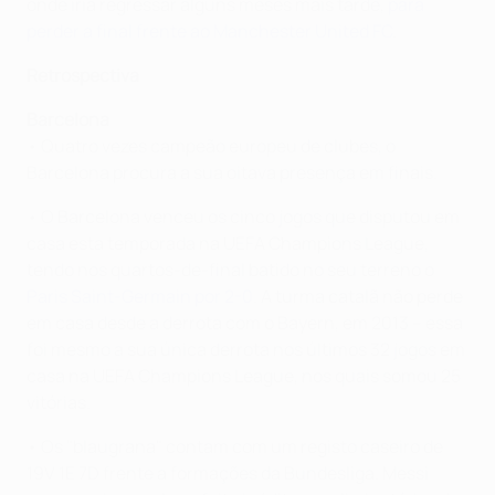
onde iria regressar alguns meses mais tarde,
para
perder a final frente ao Manchester United FC
.
Retrospectiva
Barcelona
• Quatro vezes campeão europeu de clubes, o
Barcelona procura a sua oitava presença em finais.
• O Barcelona venceu os cinco jogos que disputou em
casa esta temporada na UEFA Champions League,
tendo nos quartos-de-final batido no seu terreno o
Paris Saint-Germain por 2-0
. A turma catalã não perde
em casa desde a derrota com o Bayern, em 2013 – essa
foi mesmo a sua única derrota nos últimos 32 jogos em
casa na UEFA Champions League, nos quais somou 25
vitórias.
• Os "blaugrana" contam com um registo caseiro de
19V 1E 7D frente a formações da Bundesliga. Messi