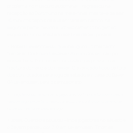
problema no músculo abdominal – regressou na
recepção ao Dortmund na meia-final, mas teve de sair
16 minutos depois da sua entrada em campo, na
segunda parte, devido a um estiramento no gémeo
esquerdo. Ficou afastado até final da temporada.
• Robert Lewandowski, que inaugurou o marcador
frente ao Dortmund, esteve 120 minutos em campo,
apesar ter sofrido uma concussão que provocou a
fractura do nariz e do maxilar. O avançado ficou de fora
dos convocados para jogo de sábado em casa do Bayer
04 Leverkusen para o campeonato.
• Thiago lesionou-se num pé no jogo com o Dortmund e foi substituído a
meio da segunda parte. O médio começou o encontro com o Leverkusen
no banco, mas foi lançado em jogo.
• Josep Guardiola poupou vários jogadores no sábado e
o Bayern perdeu por 2-0 em Leverkusen; Thomas