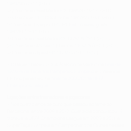
1989/90 (0-1 f, 2-1 c)
4-2 frente ao Real Madrid CF, 1986/87 (4-1 c, 0-1 f)
7-4 frente ao PFC CSKA Sofia, 1981/82 (3-4 f, 4-0 c)
1-1 frente ao Liverpool FC, 1-1, lost on away goals,
1980/81 (0-0 f, 1-1 c)
3-1 frente ao Real Madrid CF, 1975/76 (1-1 f, 2-0 c)
2-0 frente ao AS Saint-Étienne, 1974/75 (0-0 f, 2-0 c)
4-1 frente ao Újpest FC, 1973/74 (1-1 f, 3-0 c)
• O Bayern bateu o Club Atlético de Madrid na
final de
1973/74 da Taça dos Campeões Europeus
e o Valencia
CF, nos penalties, na
final de 2000/01 da UEFA
Champions League
.
Ligações entre treinadores e jogadores
• Nos quatro anos de ouro que passou ao leme do
Barcelona, entre 2008 e 2012, Guardiola conquistou 14
troféus: a UEFA Champions League em 2009 e 2011, a
SuperTaça Europeia e o Campeonato de Clubes nesses