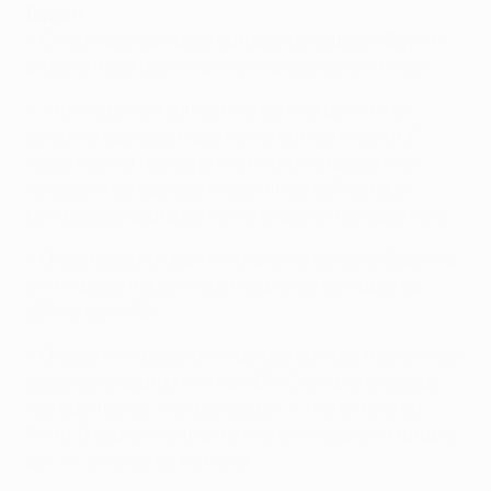
Bayern
• Cinco vezes campeão europeu de clubes, o Bayern
procura a sua décima primeira presença em finais.
• A turma bávara sofreu uma derrota por 5-0 no
conjunto das duas mãos frente ao Real Madrid CF
nesta mesma fase da prova na última época, mas
venceu cinco das sete meias-finais da Taça dos
Campeões disputadas frente a oponentes espanhóis.
• O seu registo global frente a adversários de Espanha
em embates a duas mãos nas provas de clubes da
UEFA é de 9V 7D.
• O Bayern empatou um e perdeu dois dos três últimos
jogos que disputou fora na UEFA Champions League;
nos quartos-de-final
perdeu por 3-1 no terreno do
Porto
. O seu último triunfo fora teve lugar em Outubro,
por 7-1, em casa da AS Roma
.