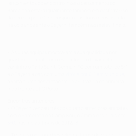
lançamentos do encontro, mas o pensamento do
Barcelona estará igualmente também em desforrar-se
da derrota por 7-0 no conjunto das duas mãos sofrida
há dois anos ante o Bayern, também nas meias-finais.
• As duas equipas mostraram a sua qualidade nos
quartos-de-final, com o Barcelona a deixar pelo
caminho o Paris Saint-Germain FC com um total de 5-1
e o Bayern a dar, com uma
vitória por 6-1 em Munique
,
a volta a uma desvantagem de 3-1 trazida da primeira
mão frente ao FC Porto.
Encontros anteriores
• O Bayern venceu três dos quatro anteriores embates
com o Barcelona no Camp Nou, o último dos quais por
3-0
, nas meias-finais de 2012/13.
• Treinada por Juup Heynckes, a turma de Munique,