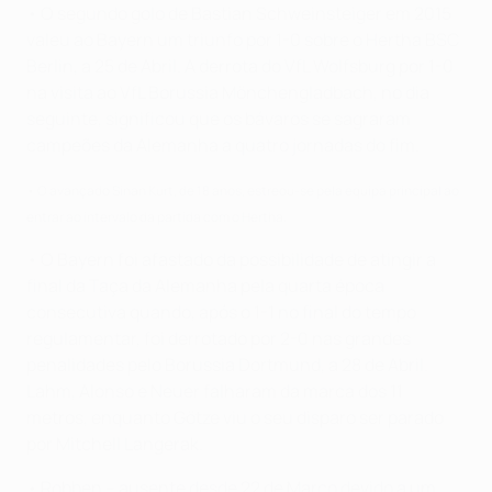
• O segundo golo de Bastian Schweinsteiger em 2015
valeu ao Bayern um triunfo por 1-0 sobre o Hertha BSC
Berlin, a 25 de Abril. A derrota do VfL Wolfsburg por 1-0
na visita ao VfL Borussia Mönchengladbach, no dia
seguinte, significou que os bávaros se sagraram
campeões da Alemanha a quatro jornadas do fim.
• O avançado Sinan Kurt, de 18 anos, estreou-se pela equipa principal ao
entrar ao intervalo da partida com o Hertha.
• O Bayern foi afastado da possibilidade de atingir a
final da Taça da Alemanha pela quarta época
consecutiva quando, após o 1-1 no final do tempo
regulamentar, foi derrotado por 2-0 nas grandes
penalidades pelo Borussia Dortmund, a 28 de Abril.
Lahm, Alonso e Neuer falharam da marca dos 11
metros, enquanto Götze viu o seu disparo ser parado
por Mitchell Langerak.
• Robben – ausente desde 22 de Março devido a um