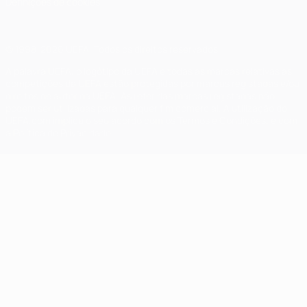
Definições de cookies
© 1998-2026 UEFA. Todos os direitos reservados
A palavra UEFA, o logótipo da UEFA e todas as marcas relativas às
competições da UEFA estão protegidas por marcas registadas e/ou
direitos de autor da UEFA. As referidas marcas registadas não
podem ser utilizadas para qualquer fim comercial. A utilização do
UEFA.com implica o seu acordo com os Termos e Condições, e com
a Política de Privacidade.