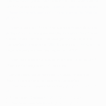
marcou cinco golos – feito inédito em eliminatórias da
UEFA Champions League –
quando o Barcelona bateu
o Bayer 04 Leverkusen por 7-1 nos oitavos-de-final de
2012/13
.
• O Barça venceu 13 dos 18 embates a duas mãos que
já disputou com equipas alemãs, incluindo triunfos em
meias-finais frente ao Hamburger SV, na Taça dos
Campeões Europeus de 1960/61, e sobre o 1. FC Köln, na
Taça dos Vencedores das Taças de 1968/69.
• O Barcelona está na sua sétima meia-final da UEFA
Champions League em oito épocas.
• Venceu seis das anteriores 14 meias-finais que
disputou até à data na Taça dos Campeões:
0-7 frente ao FC Bayern München, 2012/13 (0-4 f, 0-3
c)
2-3 frente ao Chelsea FC, 2011/12 (0-1 f, 2-2 c)
3-1 frente ao Real Madrid CF, 2010/11 (2-0 f, 1-1 c)