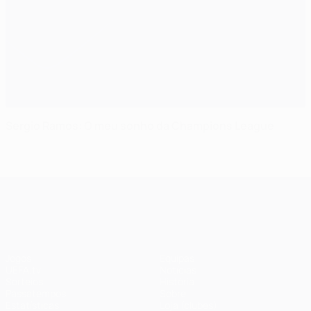
Sergio Ramos: O meu sonho da Champions League
UEFA Champions League
Jogos
Equipas
UEFA.tv
Notícias
Sorteios
História
Passatempos
Sobre
Estatísticas
Loja (clubes)