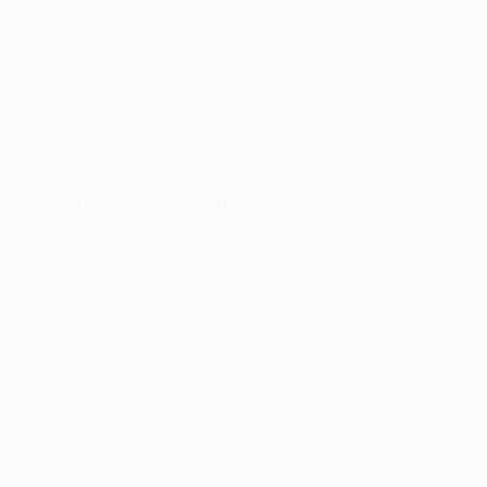
sem conseguir defender convenientemente.
É natural que existam fases em que não estamos no
nosso melhor e em que os jogadores não se
apresentam a 100 por cento. Nunca é fácil defrontar o
Real, sobretudo se não nos exibimos ao nosso melhor
nível ao longo das duas mãos.
Philipp Lahm, defesa do Bayern
É uma desilusão. Esperávamos muito deste jogo, mas
vimo-nos a perder por 2-0 fruto de dois lances de bola
parada frente a uma equipa como o Real Madrid e tudo
ficou muito complicado. Não jogámos tão bem como
tínhamos feito na primeira mão.
O nosso esquema foi diferente e não estivemos bem
tacticamente. Controlámos o jogo em Madrid e não
permitimos que eles criassem muitas oportunidades.
Não foi um jogo aberto, como o desta noite, em que
tivemos de andar constantemente para trás e para a