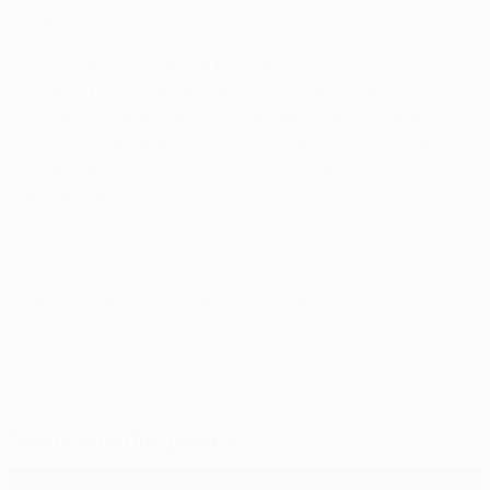
frente.
O Real tem uma equipa fantástica, como se viu na
primeira parte. Perder com eles numas meias-finais
não é o fim do Mundo. Eles fizeram o que nós fizemos
na época passada [frente ao FC Barcelona, nas meias-
finais]. Infelizmente, nunca nos conseguimos
encontrar.
© 1998-2026 UEFA. All rights reserved.
Última actualização: quarta-feira, 30 de abril de 2014
Seleccionados para si