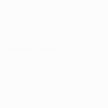
de recordes, estamos na final da Taça da Alemanha e
atingimos as meias-finais da Champions League pela
quarta vez em cinco anos.
Estivemos em três finais nas últimas cinco épocas.
Esta noite as coisas não correram bem porque a outra
equipa foi melhor do que nós. Procurámos atacar, mas
fomos castigados no contra-ataque.
Toni Kroos, médio do Bayern
Quando sofremos o 1-0 pensámos que ainda podíamos
marcar três golos. Mas com o 2-0, sabíamos que ia ser
muito complicado. Talvez precisássemos de segurar
melhor a bola. O Real conseguiu contra-atacar
demasiadas vezes.
O problema não foi o nosso sistema de jogo – a verdade
é que não defendemos bem dois lances de bola parada
e isso deixou-nos a correr atrás do resultado. O jogo
abriu-se e tivemos de correr de um lado para o outro,