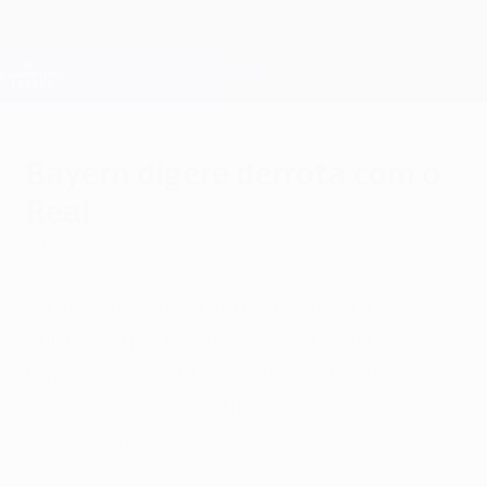
Saltar
para
o
Oficial da Champions League
Obtenha
conteúdo
Resultados em directo e Fantasy
principal
UEFA Champions League
Bayern digere derrota com o
Real
quarta-feira, 30 de abril de 2014
por Andy James
"Precisamos de aprender com isto",
afirmou Arjen Robben após a eliminação do
Bayern diante do Real Madrid; Philipp Lahm
reconheceu: "Infelizmente, nunca nos
encontrámos."