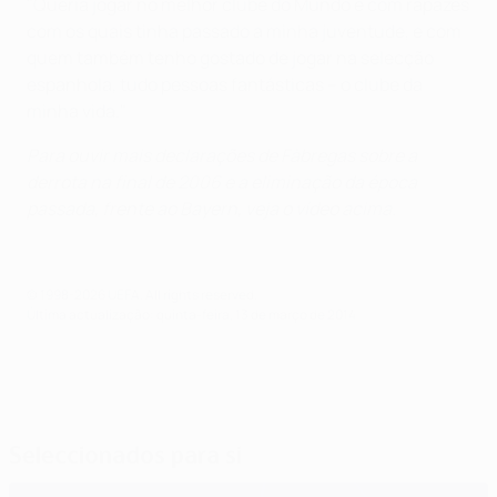
"Queria jogar no melhor clube do Mundo e com rapazes
com os quais tinha passado a minha juventude, e com
quem também tenho gostado de jogar na selecção
espanhola, tudo pessoas fantásticas – o clube da
minha vida."
Para ouvir mais declarações de Fàbregas sobre a
derrota na final de 2006 e a eliminação da época
passada, frente ao Bayern, veja o vídeo acima.
© 1998-2026 UEFA. All rights reserved.
Última actualização: quinta-feira, 13 de março de 2014
Seleccionados para si