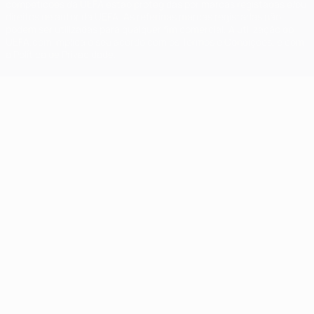
competições da UEFA estão protegidas por marcas registadas e/ou
direitos de autor da UEFA. As referidas marcas registadas não
podem ser utilizadas para qualquer fim comercial. A utilização do
UEFA.com implica o seu acordo com os Termos e Condições, e com
a Política de Privacidade.