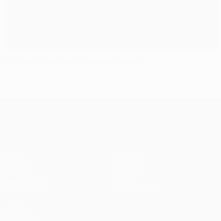
Dez da Espanha na Equipa do Torneio
UEFA Champions League
Jogos
Equipas
UEFA.tv
Notícias
Sorteios
História
Passatempos
Sobre
Estatísticas
Loja (clubes)
VISITE
TAMBÉM