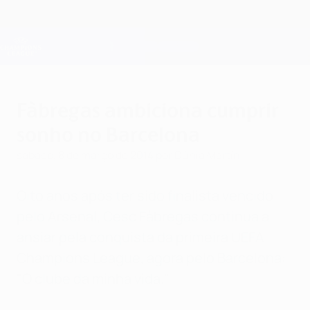
Saltar
para
o
Oficial da Champions League
Obtenha
conteúdo
Resultados em directo e Fantasy
principal
UEFA Champions League
Fàbregas ambiciona cumprir
sonho no Barcelona
sábado, 8 de março de 2014
por Dúnia Martín
Oito anos após ter sido finalista vencido
pelo Arsenal, Cesc Fàbregas continua a
ansiar pela conquista da primeira UEFA
Champions League, agora pelo Barcelona:
"O clube da minha vida."