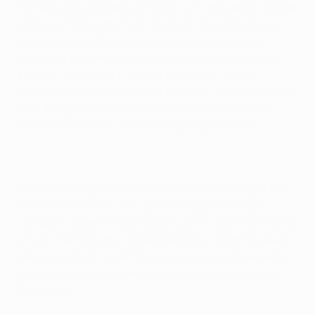
frente à actual equipa do médio, o FC Barcelona. Desde
então, os "blaugrana" adicionaram mais dois títulos
europeus ao palmarés e esta temporada tentam
recuperar da eliminação nas meias-finais da edição
anterior, frente ao FC Bayern München, futuro
campeão, com um resultado total de 7-0. O Barça parte
para a segunda mão dos oitavos-de-final frente ao
Manchester City FC com uma vantagem de 2-0.
"Quando se joga pelo Barcelona, o objectivo é ganhar
tudo todos os anos, por causa dos jogadores que
compõem o plantel e por tudo o que o clube representa
a nível internacional", disse Fàbregas. "Sabemos que é
preciso lutar por cada título e isso passa a fazer parte
de nós muito rapidamente quando representamos o
Barcelona."