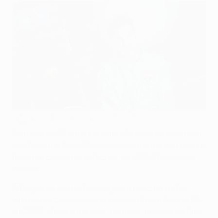
Fàbregas ambiciona cumprir sonho no Barcelona
©UEFA.com
Com apenas 26 anos e já campeão mundial e europeu
pela Espanha, Cesc Fàbregas continua a ansiar por um
troféu de clubes em particular – a UEFA Champions
League.
Fàbregas esteve perto de erguer o principal troféu
europeu de clubes quando representava o Arsenal FC,
em 2006, altura em que os "gunners" perderam a final