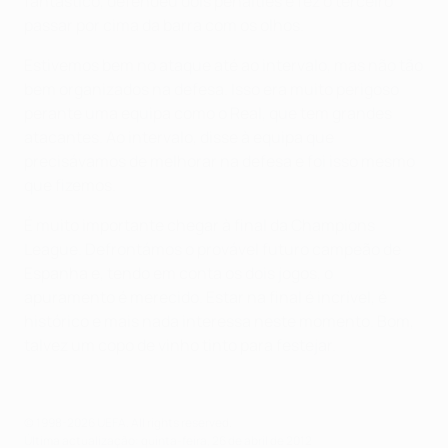
fantástico, defendeu dois penalties e fez o terceiro
passar por cima da barra com os olhos.
Estivemos bem no ataque até ao intervalo, mas não tão
bem organizados na defesa. Isso era muito perigoso
perante uma equipa como o Real, que tem grandes
atacantes. Ao intervalo, disse à equipa que
precisávamos de melhorar na defesa e foi isso mesmo
que fizemos.
É muito importante chegar à final da Champions
League. Defrontámos o provável futuro campeão de
Espanha e, tendo em conta os dois jogos, o
apuramento é merecido. Estar na final é incrível, é
histórico e mais nada interessa neste momento. Bom,
talvez um copo de vinho tinto para festejar.
© 1998-2026 UEFA. All rights reserved.
Última actualização: quinta-feira, 26 de abril de 2012