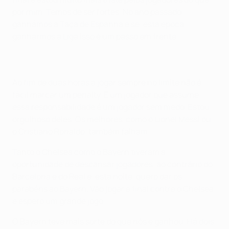
por mim. Temos de ser fortes. No ano passado
ganhámos a Taça de Espanha e se, esta época,
ganharmos a Liga isso é um passo em frente.
Ao fim de duas horas a jogar sempre no limite não é
fácil marcar um penalty. E um jogador que assume
essa responsabilidade é um jogador sem medo. Estou
orgulhoso deles. Os melhores, como o Lionel Messi ou
o Cristiano Ronaldo, também falham.
Tanto o Chelsea como o Bayern tiveram a
oportunidade de descansar jogadores, ao contrário do
Barcelona e do Real e, esta noite, quero dar os
parabéns ao Bayern. Vão jogar a final contra o Chelsea
e espero um grande jogo.
O Bayern teve mais sorte do que nós e ganhou. Há dois