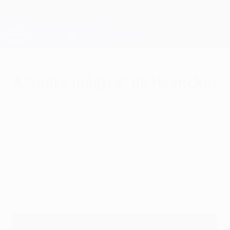
Saltar
para
o
Oficial da Champions League
Obtenha
conteúdo
Resultados em directo e Fantasy
principal
UEFA Champions League
A "noite mágica" de Heynckes
quarta-feira, 25 de abril de 2012
Jupp Heynckes destacou a "justiça" do
apuramento do Bayern frente ao Real
Madrid, enquanto José Mourinho deu os
parabéns aos jogadores e garantiu que
quer "ainda mais" para o futuro.