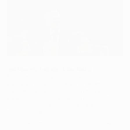
Jupp Heynckes durante a festa da vitória do Bayern
©AFP/Getty Images
José Mourinho, treinador do Real Madrid
Estou bem. Isto é futebol. Temos de manter a cabeça
erguida quando ganhamos e quando perdemos. Os
jogadores foram fantásticos contra uma grande
equipa e só nos faltou alguma força num duelo muito
táctico. Quando estava 2-1, as duas equipas tiveram
medo de cometer erros.
O futebol é assim, a vida é assim. Queríamos chegar à
final e estou muito mais triste pelos jogadores do que