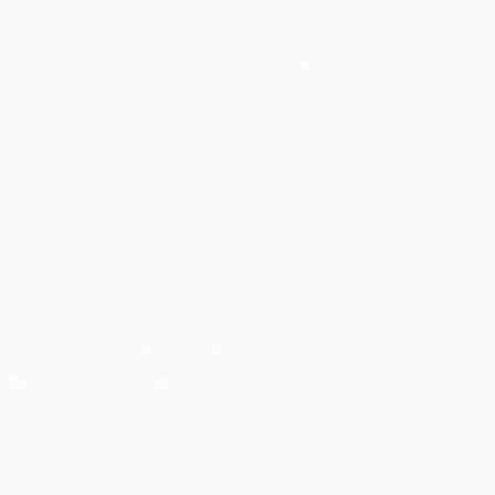
Jogos
Equipas
UEFA.tv
Notícias
Sorteios
História
Passatempos
Sobre
Estatísticas
Loja (clubes)
VISITE
TAMBÉM
UEFA.com
Fundação
UEFA
SIGA-NOS EM
Descarregue a app oficial
Privacidade
Termos e condições