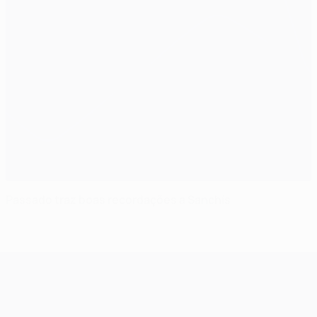
Passado traz boas recordações a Sanchís
UEFA Champions League