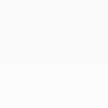
Política de cookies
Definições de cookies
© 1998-2026 UEFA. Todos os direitos reservados
A palavra UEFA, o logótipo da UEFA e todas as marcas relativas às
competições da UEFA estão protegidas por marcas registadas e/ou
direitos de autor da UEFA. As referidas marcas registadas não
podem ser utilizadas para qualquer fim comercial. A utilização do
UEFA.com implica o seu acordo com os Termos e Condições, e com
a Política de Privacidade.