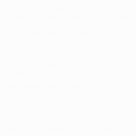
anos fui eu que estive aos saltos a celebrar a presença
na final, agora é a vez deles. O Chelsea é uma das
equipas da minha vida, mas também desejo felicidades
ao Bayern para o jogo decisivo. Esta é a beleza do
futebol: ninguém sabe quem vai ganhar.
Temos de reagir com o nosso orgulho, porque os
jogadores queriam este troféu. Estar em duas meias-
finais consecutivas não é mau, mas queremos mais.
Se o clube e os jogadores quiserem ainda mais, eu vou
com eles.
Jupp Heynckes, treinador do Bayern
É uma noite mágica. Sentimos muitas dificuldades no
primeiro quarto de hora, mas a partir daí a minha
equipa reagiu e dominou o jogo. Fizemos uma exibição
fantástica e conseguimos uma vitória especial. Estou
muito satisfeito pelos jogadores, que queriam muito
esta final, e pelos adeptos. O Manuel Neuer esteve