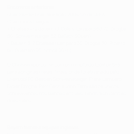
Encontros anteriores
Quartos-de-final da edição 2004/05 da UEFA
Champions League
• Chelsea 4-2 Bayern (J. Cole 4, Lampard 60 70, Drogba
80; Schweinsteiger 52, Ballack 90pen)
• Bayern 3-2 Chelsea (Lampard 30, Drogba 80; Pizarro
65, Guerrero 90, Scholl 90+5)
O Chelsea apurou-se com um resultado total de 6-5
para atingir as meias-finais, onde foi eliminado pelo
Liverpool FC. Bastian Schweinsteiger, Frank Lampard,
Didier Drogba, Petr Čech e John Terry são os únicos
sobreviventes dos plantéis actuais, tendo disputado as
duas mãos.
Bayern frente a equipas inglesas