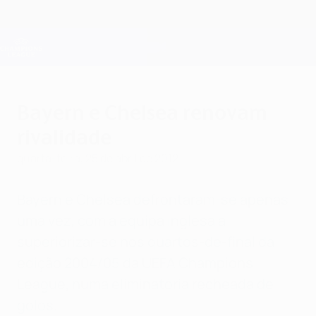
Saltar
para
o
Oficial da Champions League
Obtenha
conteúdo
Resultados em directo e Fantasy
principal
UEFA Champions League
Bayern e Chelsea renovam
rivalidade
quarta-feira, 25 de abril de 2012
Bayern e Chelsea defrontaram-se apenas
uma vez, com a equipa inglesa a
superiorizar-se nos quartos-de-final da
edição 2004/05 da UEFA Champions
League, numa eliminatória recheada de
golos.