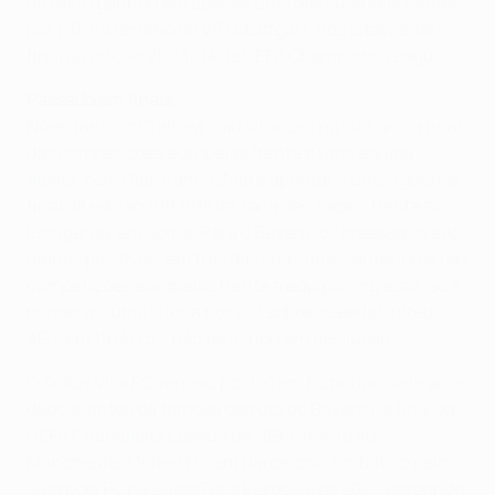
de facto ganhou em apenas uma das suas seis visitas,
por 1-0, no terreno do VfB Stuttgart, nos oitavos-de-
final da edição 2003/04 da UEFA Champions League.
Passado em finais
No entanto, o Chelsea saiu vitorioso na sua única final
das competições europeias frente a uma equipa
alemã, com Gianfranco Zola a apontar o único golo na
final da edição 1997/98 da Taça das Taças, frente ao
Estugarda, em Solna. Para o Bayern, os presságios são
menos positivos; em três das suas finais anteriores das
competições europeias frente a equipas inglesas, só a
primeira – uma vitória por 2-0 sobre o Leeds United
AFC, em 1974/75 – não terminou em desilusão.
O Aston Villa FC venceu por 1-0 em Roterdão, sete anos
depois, antes da famosa derrota do Bayern na final da
UEFA Champions League de 1999, frente ao
Manchester United FC, em Barcelona. Foi batido pelo
Liverpool FC na SuperTaça Europeia de 2001, perdendo