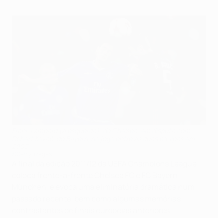
Frank Lampard (à esquerda), do Chelsea, em disputa com
Robert Kovač, do Bayern, no jogo entre as duas equipas em
2005
©Getty Images
A final da edição 2011/12 da UEFA Champions League
coloca frente-a-frente Chelsea FC e FC Bayern
München, e evoca uma eliminatória dramática num
passado recente, bem como algumas memórias
contrastantes de finais europeias anteriores.