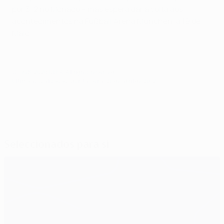
por 3-2 no Mónaco – mas espera dar a volta aos
acontecimentos na Fußball Arena München, a 19 de
Maio.
© 1998-2026 UEFA. All rights reserved.
Última actualização: quinta-feira, 26 de abril de 2012
Seleccionados para si