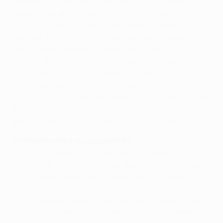
O Bayern já defrontou um adversário da Premier
League esta época, cruzando-se com o Manchester
City FC na fase de grupos, com cada um a vencer em
casa por 2-0. No global, o clube alemão disputou 35
jogos frente a equipas inglesas, onde somou 13
vitórias, 12 empates e dez derrotas, com 51 golos
marcados e 43 sofridos. Perdeu apenas por uma vez
em 16 jogos realizados em Munique, onde contabiliza
dez vitórias – 2-1 frente ao Norwich City FC, na segunda
eliminatória da edição 1993/94 da Taça UEFA – e
ganhou quatro dos últimos cinco jogos na Alemanha.
Chelsea frente a equipas alemãs
O Chelsea perdeu por 2-1 em casa do Bayern 04
Leverkusen na quinta jornada, depois de ter ganho por
2-0 ao mesmo adversário em Londres, na jornada
inaugural da fase de grupos. Dos outros 13 jogos frente
a equipas da Bundesliga, ganhou sete e perdeu quatro,
com todos os desaires a acontecerem na Alemanha –