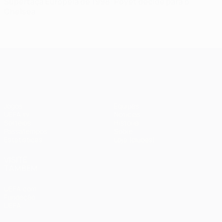
Supertaça Europeia de 1998: Poyet decide para o
Chelsea
UEFA Champions League
Jogos
Equipas
UEFA.tv
Notícias
Sorteios
História
Passatempos
Sobre
Estatísticas
Loja (clubes)
VISITE
TAMBÉM
UEFA.com
Fundação
UEFA