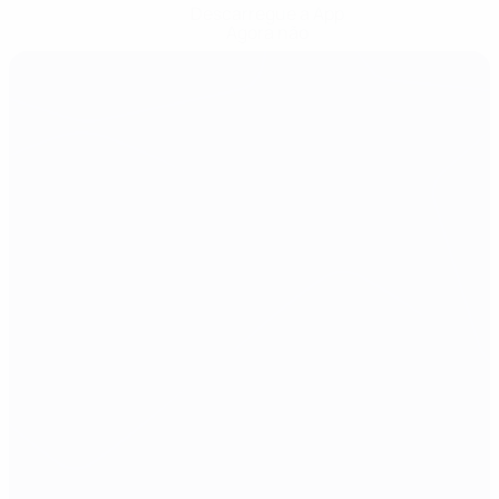
Descarregue a App
Agora não