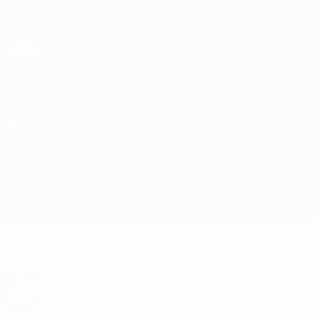
Saltar
para
o
Oficial da Champions League
Obtenha
conteúdo
Resultados em directo e Fantasy
principal
UEFA Champions League
Milan vs PSV Informação do jogo
Geral
Actualizações
Informação do jogo
Quer receber alertas de golos e equipas
iniciais? Obtenha a app agora!