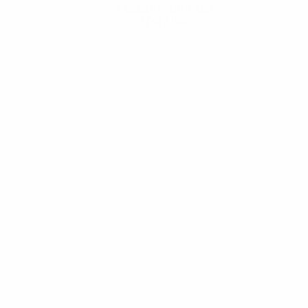
Descarregue a App
Agora não