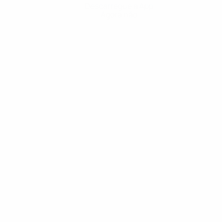
Descarregue a App
Agora não