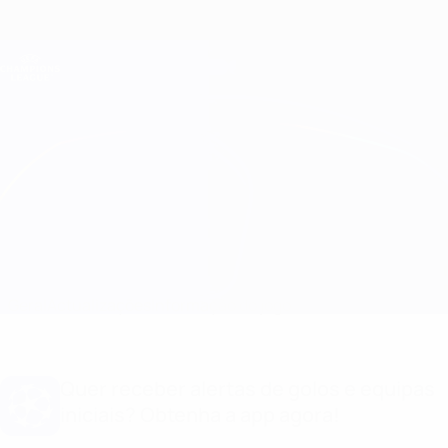
Saltar
para
o
Oficial da Champions League
Obtenha
conteúdo
Resultados em directo e Fantasy
principal
UEFA Champions League
Leverkusen vs Fenerbahçe Informação do jogo
Geral
Actualizações
Informação do jogo
Quer receber alertas de golos e equipas
iniciais? Obtenha a app agora!