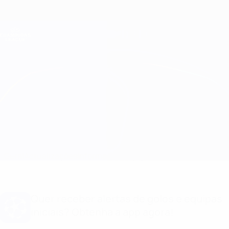
Saltar
para
o
Oficial da Champions League
Obtenha
conteúdo
Resultados em directo e Fantasy
principal
UEFA Champions League
Bayern München vs Újpest Informação do jogo
Geral
Actualizações
Informação do jogo
Quer receber alertas de golos e equipas
iniciais? Obtenha a app agora!