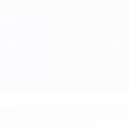
Saltar
para
o
Oficial da Champions League
Obtenha
conteúdo
Resultados em directo e Fantasy
principal
UEFA Champions League
Milan vs Ajax
Geral
Actualizações
Informação do jogo
Quer receber alertas de golos e equipas
iniciais? Obtenha a app agora!