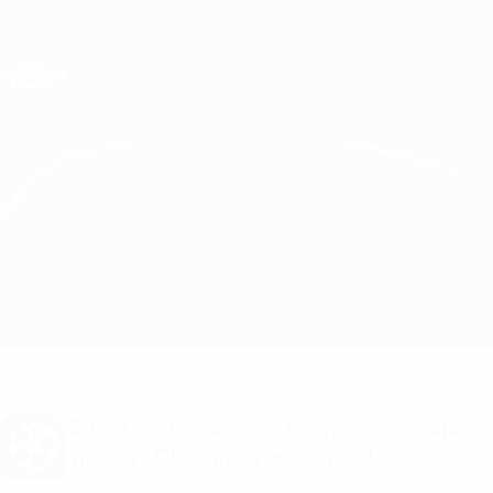
Saltar
para
o
Oficial da Champions League
Obtenha
conteúdo
Resultados em directo e Fantasy
principal
UEFA Champions League
Spartak Trnava vs Ajax Informação do jogo
Geral
Actualizações
Informação do jogo
Quer receber alertas de golos e equipas
iniciais? Obtenha a app agora!