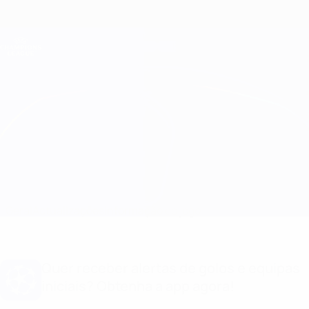
Saltar
para
o
Oficial da Champions League
Obtenha
conteúdo
Resultados em directo e Fantasy
principal
UEFA Champions League
Celtic vs Inter
Geral
Actualizações
Informação do jogo
Quer receber alertas de golos e equipas
iniciais? Obtenha a app agora!