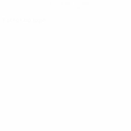
Descarregue a App
Agora não
Factos do jogo