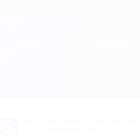
Saltar
para
o
Oficial da Champions League
Obtenha
conteúdo
Resultados em directo e Fantasy
principal
UEFA Champions League
Man Utd vs Partizan
Geral
Actualizações
Informação do jogo
Quer receber alertas de golos e equipas
iniciais? Obtenha a app agora!