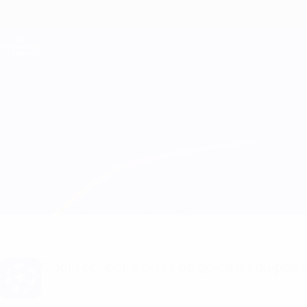
Saltar
para
o
Oficial da Champions League
conteúdo
Resultados em directo e Fantasy
principal
UEFA Champions League
Inter vs B. Dortmund
Geral
Actualizações
Informação do jogo
Quer receber alertas de golos e equipas i