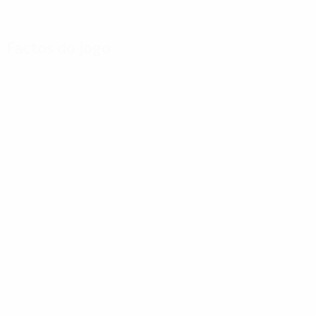
Factos do jogo