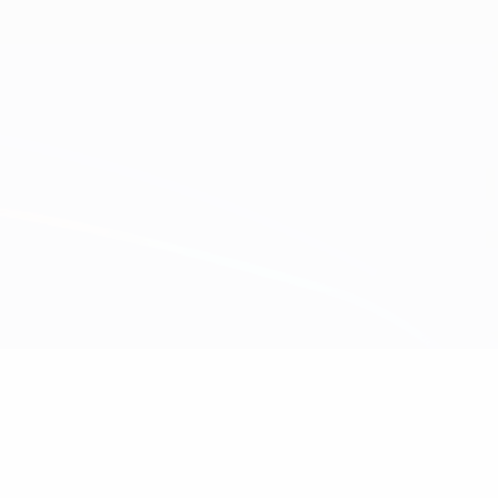
Obtenha