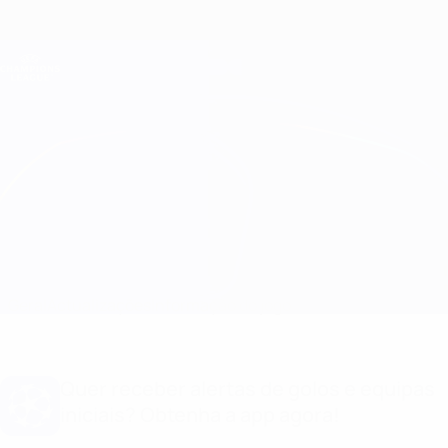
Saltar
para
o
Oficial da Champions League
Obtenha
conteúdo
Resultados em directo e Fantasy
principal
UEFA Champions League
Leverkusen vs Lazio
Geral
Actualizações
Informação do jogo
Quer receber alertas de golos e equipas
iniciais? Obtenha a app agora!