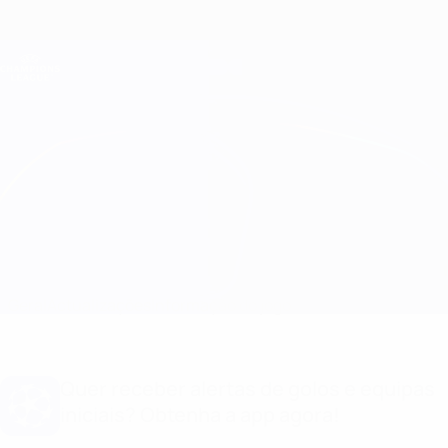
Saltar
para
o
Oficial da Champions League
Obtenha
conteúdo
Resultados em directo e Fantasy
principal
UEFA Champions League
Juventus vs Real Madrid Equipas
Geral
Actualizações
Informação do jogo
Quer receber alertas de golos e equipas
iniciais? Obtenha a app agora!