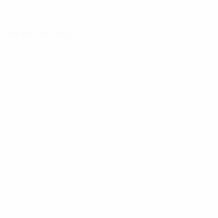
Descarregue a App
Agora não
Factos do jogo