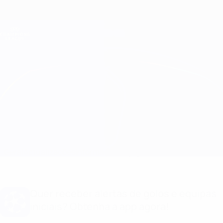
Saltar
para
o
Oficial da Champions League
Obtenha
conteúdo
Resultados em directo e Fantasy
principal
UEFA Champions League
B. Dortmund vs Man Utd
Geral
Actualizações
Informação do jogo
Quer receber alertas de golos e equipas
iniciais? Obtenha a app agora!