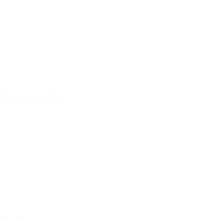
Distribuição