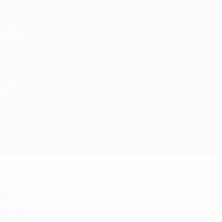
Saltar
para
o
Oficial da Champions League
Obtenha
conteúdo
Resultados em directo e Fantasy
principal
UEFA Champions League
Paris vs Monaco Estatísticas
Geral
Actualizações
Informação do jogo
Quer receber alertas de golos e equipas
iniciais? Obtenha a app agora!