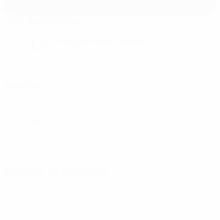
Parc des Princes
Paris
Noite parcialmente nublada
12°
O relvado está excelente
Humidade: 86%
Vento: 6 km/ h
Árbitros
Árbitro
István Kovács
ROU
Árbitros assistentes
Mihai Marica
ROU
Ferencz Tunyogi
ROU
Vídeo Árbitro Assistente
Pol van Boekel
NED
Assistente de Vídeo Árbitro Assistente
Marco Di Bello
ITA
Quarto árbitro
Szabolcs Kovacs
ROU
Dossiers de imprensa
Aceda a informações detalhadas e ao minuto acerca de cada jogo.
Ir para os dossiers de Imprensa