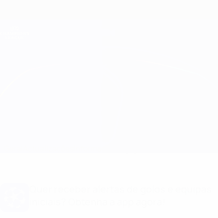
Saltar
para
o
Oficial da Champions League
Obtenha
conteúdo
Resultados em directo e Fantasy
principal
UEFA Champions League
Paris vs Monaco Informação do jogo
Geral
Actualizações
Informação do jogo
Quer receber alertas de golos e equipas
iniciais? Obtenha a app agora!