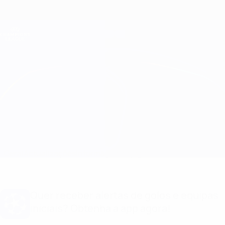
Saltar
para
o
Oficial da Champions League
Obtenha
conteúdo
Resultados em directo e Fantasy
principal
UEFA Champions League
PSV vs Atleti
Geral
Actualizações
Informação do jogo
Quer receber alertas de golos e equipas
iniciais? Obtenha a app agora!