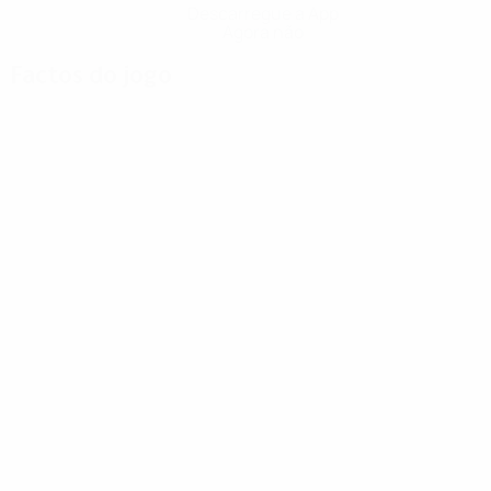
Descarregue a App
Agora não
Factos do jogo