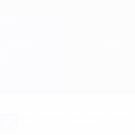
Saltar
para
o
Oficial da Champions League
Obtenha
conteúdo
Resultados em directo e Fantasy
principal
UEFA Champions League
PSV vs Atleti Informação do jogo
Geral
Actualizações
Informação do jogo
Quer receber alertas de golos e equipas
iniciais? Obtenha a app agora!