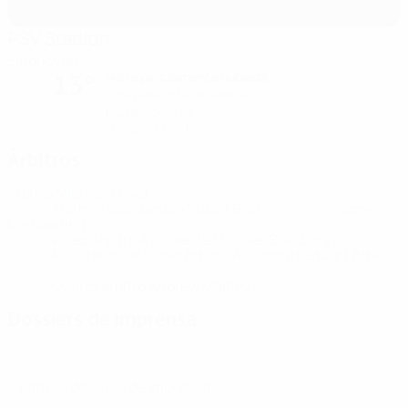
PSV Stadion
Eindhoven
Noite parcialmente nublada
13°
O relvado está excelente
Humidade: 71%
Vento: 19 km/ h
Árbitros
Árbitro
Michael Oliver
ENG
Árbitros assistentes
Stuart Burt
ENG
James
Mainwaring
ENG
Vídeo Árbitro Assistente
Michael Salisbury
ENG
Assistente de Vídeo Árbitro Assistente
Stuart Attwell
ENG
Quarto árbitro
Andrew Madley
ENG
Dossiers de imprensa
Aceda a informações detalhadas e ao minuto acerca de cada jogo.
Ir para os dossiers de Imprensa