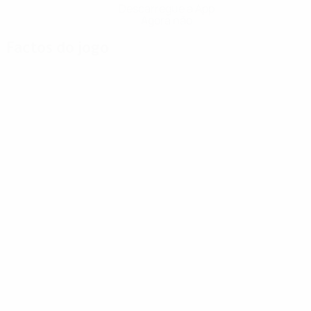
Descarregue a App
Agora não
Factos do jogo