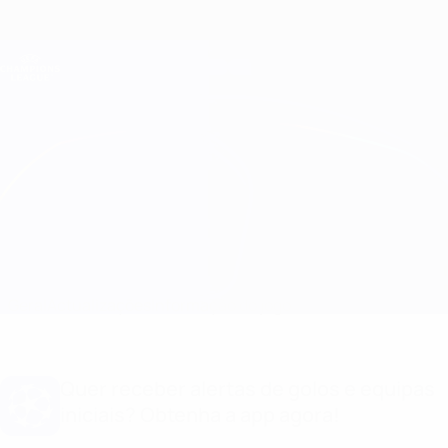
Saltar
para
o
Oficial da Champions League
Obtenha
conteúdo
Resultados em directo e Fantasy
principal
UEFA Champions League
Pafos vs Villarreal
Geral
Actualizações
Informação do jogo
Quer receber alertas de golos e equipas
iniciais? Obtenha a app agora!