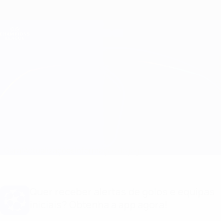
Saltar
para
o
Oficial da Champions League
Obtenha
conteúdo
Resultados em directo e Fantasy
principal
UEFA Champions League
B. Dortmund vs Athletic Club
Geral
Actualizações
Informação do jogo
Quer receber alertas de golos e equipas
iniciais? Obtenha a app agora!