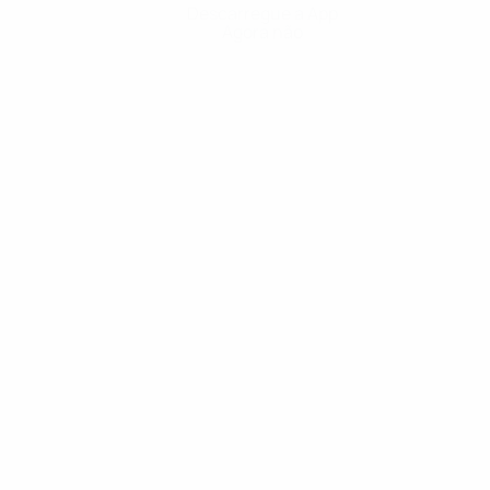
Descarregue a App
Agora não