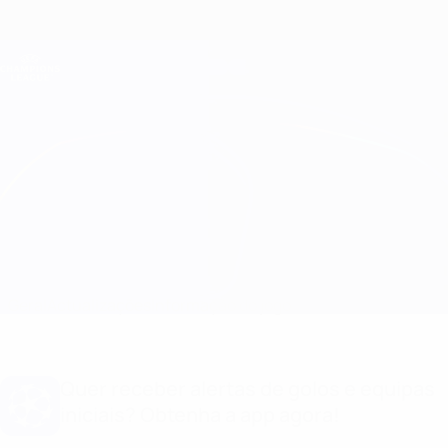
Saltar
para
o
Oficial da Champions League
Obtenha
conteúdo
Resultados em directo e Fantasy
principal
UEFA Champions League
Crvena Zvezda vs Pafos Equipas
Geral
Actualizações
Informação do jogo
Quer receber alertas de golos e equipas
iniciais? Obtenha a app agora!