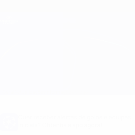
Saltar
para
o
Oficial da Champions League
Obtenha
conteúdo
Resultados em directo e Fantasy
principal
UEFA Champions League
Fenerbahçe vs Feyenoord
Geral
Actualizações
Informação do jogo
Quer receber alertas de golos e equipas
iniciais? Obtenha a app agora!