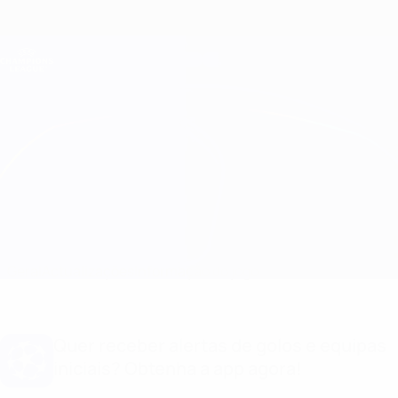
Saltar
para
o
Oficial da Champions League
Obtenha
conteúdo
Resultados em directo e Fantasy
principal
UEFA Champions League
Feyenoord vs Fenerbahçe Equipas
Geral
Actualizações
Informação do jogo
Quer receber alertas de golos e equipas
iniciais? Obtenha a app agora!