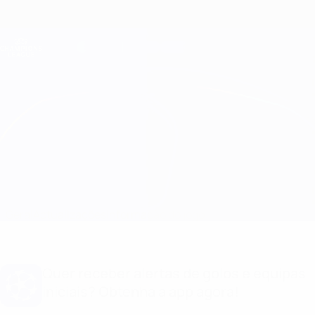
Saltar
para
o
Oficial da Champions League
Obtenha
conteúdo
Resultados em directo e Fantasy
principal
UEFA Champions League
Rangers vs Viktoria Plzeň
Geral
Actualizações
Informação do jogo
Quer receber alertas de golos e equipas
iniciais? Obtenha a app agora!