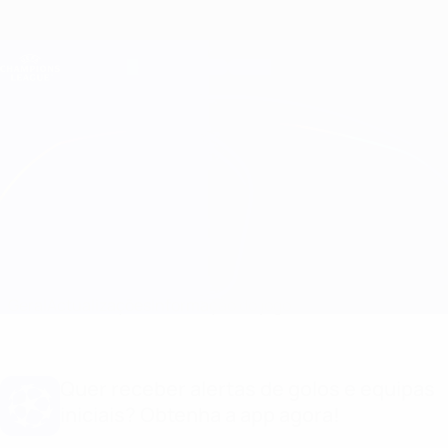
Saltar
para
o
Oficial da Champions League
Obtenha
conteúdo
Resultados em directo e Fantasy
principal
UEFA Champions League
Dynamo Kyiv vs Pafos
Geral
Actualizações
Informação do jogo
Quer receber alertas de golos e equipas
iniciais? Obtenha a app agora!