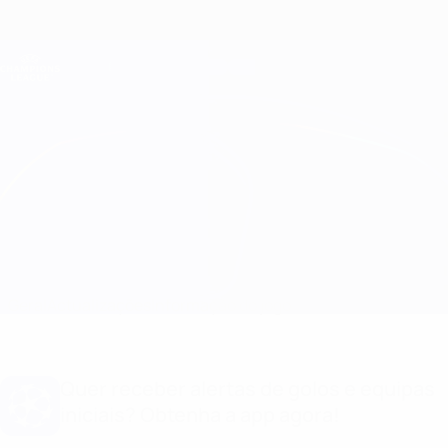
Saltar
para
o
Oficial da Champions League
Obtenha
conteúdo
Resultados em directo e Fantasy
principal
UEFA Champions League
Brann vs Salzburg
Geral
Actualizações
Informação do jogo
Quer receber alertas de golos e equipas
iniciais? Obtenha a app agora!