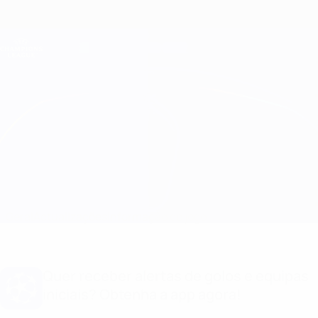
Saltar
para
o
Oficial da Champions League
Obtenha
conteúdo
Resultados em directo e Fantasy
principal
UEFA Champions League
S. Bratislava vs Zrinjski Informação do jogo
Geral
Actualizações
Informação do jogo
Quer receber alertas de golos e equipas
iniciais? Obtenha a app agora!