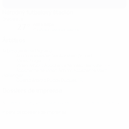
Národný futbalový štadión
Bratislava
noite limpa
27°
O relvado está excelente
Árbitros
Árbitro
Jérémie Pignard
FRA
Árbitros assistentes
Aurélien Drouet
FRA
Alexis Auger
FRA
Vídeo Árbitro Assistente
Nicolas Rainville
FRA
Assistente de Vídeo Árbitro Assistente
Marc
Bollengier
FRA
Quarto árbitro
Ruddy Buquet
FRA
Dossiers de imprensa
Aceda a informações detalhadas e ao minuto acerca de cada jogo.
Ir para os dossiers de Imprensa