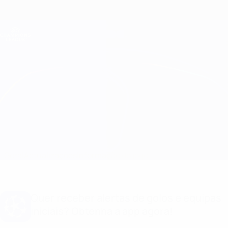
Saltar
para
o
Oficial da Champions League
Obtenha
conteúdo
Resultados em directo e Fantasy
principal
UEFA Champions League
L. Red Imps vs Crvena Zvezda
Geral
Actualizações
Informação do jogo
Quer receber alertas de golos e equipas
iniciais? Obtenha a app agora!