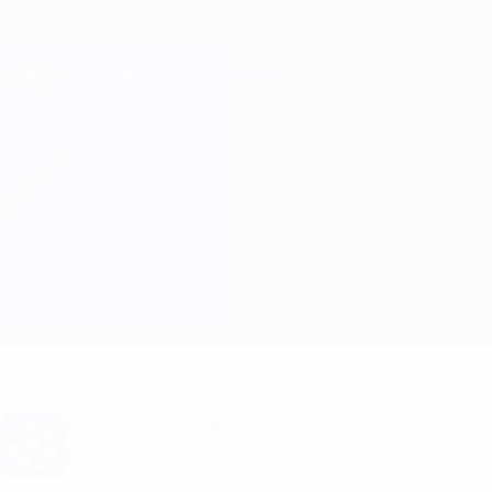
Saltar
para
o
Oficial da Champions League
Obtenha
conteúdo
Resultados em directo e Fantasy
principal
UEFA Champions League
Inter Escaldes vs FCSB
Geral
Actualizações
Informação do jogo
Quer receber alertas de golos e equipas
iniciais? Obtenha a app agora!