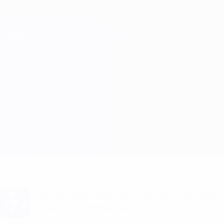
Saltar
para
o
Oficial da Champions League
Obtenha
conteúdo
Resultados em directo e Fantasy
principal
UEFA Champions League
Differdange vs Drita
Geral
Actualizações
Informação do jogo
Quer receber alertas de golos e equipas
iniciais? Obtenha a app agora!