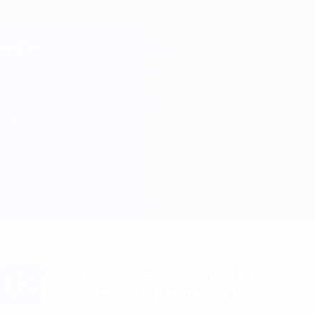
Saltar
para
o
Oficial da Champions League
Obtenha
conteúdo
Resultados em directo e Fantasy
principal
UEFA Champions League
Virtus vs Zrinjski
Geral
Actualizações
Informação do jogo
Quer receber alertas de golos e equipas
iniciais? Obtenha a app agora!