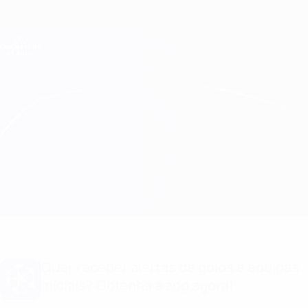
Saltar
para
o
Oficial da Champions League
Obtenha
conteúdo
Resultados em directo e Fantasy
principal
UEFA Champions League
Drita vs Differdange
Geral
Actualizações
Informação do jogo
Quer receber alertas de golos e equipas
iniciais? Obtenha a app agora!