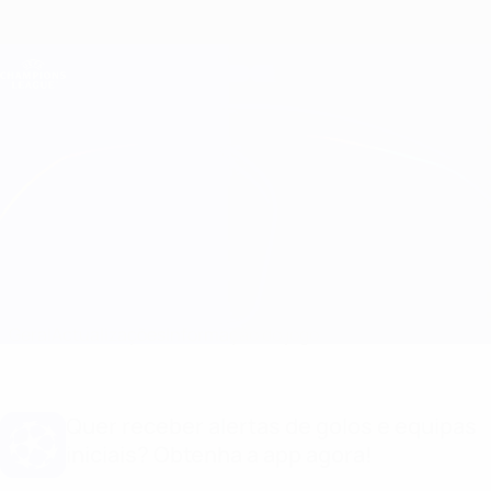
Saltar
para
o
Oficial da Champions League
Obtenha
conteúdo
Resultados em directo e Fantasy
principal
UEFA Champions League
Benfica vs Barcelona
Geral
Actualizações
Informação do jogo
Quer receber alertas de golos e equipas
iniciais? Obtenha a app agora!