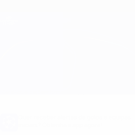
Saltar
para
o
Oficial da Champions League
Obtenha
conteúdo
Resultados em directo e Fantasy
principal
UEFA Champions League
Feyenoord vs Inter Equipas
Geral
Actualizações
Informação do jogo
Quer receber alertas de golos e equipas
iniciais? Obtenha a app agora!