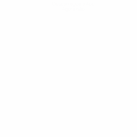
Descarregue a App
Agora não