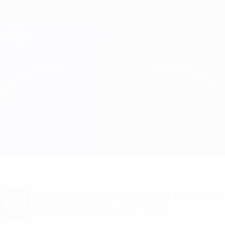
Saltar
para
o
Oficial da Champions League
Obtenha
conteúdo
Resultados em directo e Fantasy
principal
UEFA Champions League
Paris vs Liverpool Equipas
Geral
Actualizações
Informação do jogo
Quer receber alertas de golos e equipas
iniciais? Obtenha a app agora!