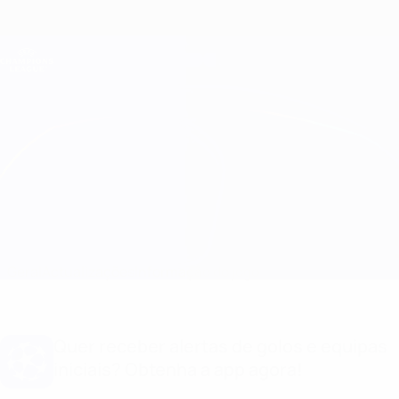
Saltar
para
o
Oficial da Champions League
Obtenha
conteúdo
Resultados em directo e Fantasy
principal
UEFA Champions League
B. Dortmund vs Shakhtar
Geral
Actualizações
Informação do jogo
Quer receber alertas de golos e equipas
iniciais? Obtenha a app agora!