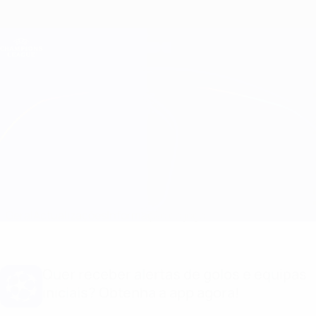
Saltar
para
o
Oficial da Champions League
Obtenha
conteúdo
Resultados em directo e Fantasy
principal
UEFA Champions League
Atleti vs Leverkusen Equipas
Geral
Actualizações
Informação do jogo
Quer receber alertas de golos e equipas
iniciais? Obtenha a app agora!