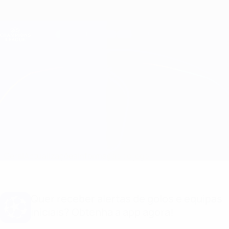
Saltar
para
o
Oficial da Champions League
Obtenha
conteúdo
Resultados em directo e Fantasy
principal
UEFA Champions League
Feyenoord vs Leverkusen
Geral
Actualizações
Informação do jogo
Quer receber alertas de golos e equipas
iniciais? Obtenha a app agora!