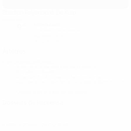
Stadion Feijenoord 'De Kuip'
Roterdão
Noite nublada
9°
O relvado está excelente
Humidade: 96%
Vento: 3 km/ h
Árbitros
Árbitro
Donatas Rumšas
LTU
Árbitros assistentes
Aleksandr Radiuš
LTU
Dovydas Sužiedėlis
LTU
Vídeo Árbitro Assistente
Maurizio Mariani
ITA
Assistente de Vídeo Árbitro Assistente
Benoît Millot
FRA
Quarto árbitro
Robertas Valikonis
LTU
Dossiers de imprensa
Aceda a informações detalhadas e ao minuto acerca de cada jogo.
Ir para os dossiers de Imprensa