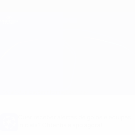
Saltar
para
o
Oficial da Champions League
Obtenha
conteúdo
Resultados em directo e Fantasy
principal
UEFA Champions League
Feyenoord vs Salzburg Informação do jogo
Geral
Actualizações
Informação do jogo
Quer receber alertas de golos e equipas
iniciais? Obtenha a app agora!