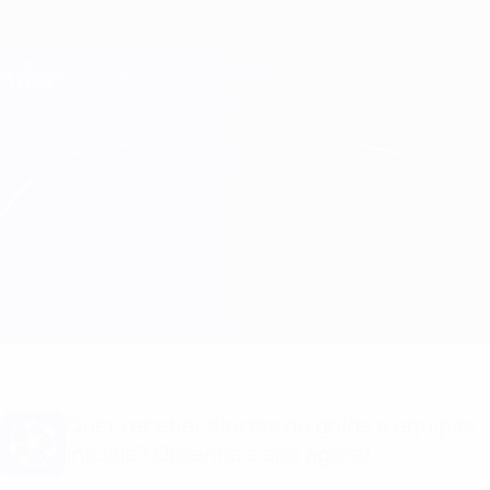
Saltar
para
o
Oficial da Champions League
Obtenha
conteúdo
Resultados em directo e Fantasy
principal
UEFA Champions League
Girona vs S. Bratislava
Geral
Actualizações
Informação do jogo
Quer receber alertas de golos e equipas
iniciais? Obtenha a app agora!